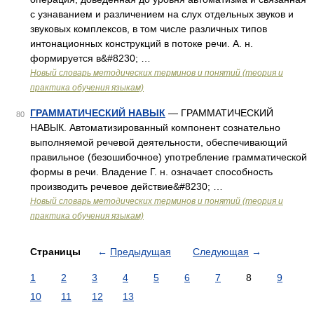
с узнаванием и различением на слух отдельных звуков и
звуковых комплексов, в том числе различных типов
интонационных конструкций в потоке речи. А. н.
формируется в&#8230; …
Новый словарь методических терминов и понятий (теория и
практика обучения языкам)
ГРАММАТИЧЕСКИЙ НАВЫК
— ГРАММАТИЧЕСКИЙ
80
НАВЫК. Автоматизированный компонент сознательно
выполняемой речевой деятельности, обеспечивающий
правильное (безошибочное) употребление грамматической
формы в речи. Владение Г. н. означает способность
производить речевое действие&#8230; …
Новый словарь методических терминов и понятий (теория и
практика обучения языкам)
Страницы
←
Предыдущая
Следующая
→
1
2
3
4
5
6
7
8
9
10
11
12
13