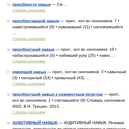
приобрести навык
— См …
74
Словарь синонимов
приобретавший навык
— прил., кол во синонимов: 7 •
75
навастривавшийся (8) • навыкавший (11) • наловчившийся
…
Словарь синонимов
приобретший навык
— прил., кол во синонимов: 19 •
76
набастрыкавшийся (5) • набивший руку (25) • навос …
Словарь синонимов
имеющий навык
— прил., кол во синонимов: 3 • навычный
77
(3) • наторелый (53) • привычный (43) …
Словарь синонимов
приобретший навык к совместным полетам
— прил.,
78
кол во синонимов: 1 • слетавшийся (8) Словарь синонимов
ASIS. В.Н. Тришин. 2013 …
Словарь синонимов
АУДИТИВНЫЙ НАВЫК
— АУДИТИВНЫЙ НАВЫК. Речевая
79
операция, доведенная до уровня автоматизма и связанная